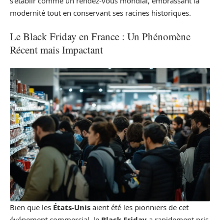
s’établir comme un rendez-vous mondial, embrassant la
modernité tout en conservant ses racines historiques.
Le Black Friday en France : Un Phénomène
Récent mais Impactant
Bien que les
États-Unis
aient été les pionniers de cet
événement commercial, le
Black Friday
a rapidement pris