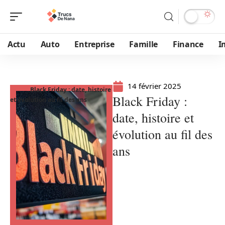
Actu
Auto
Entreprise
Famille
Finance
I
14 février 2025
Black Friday : date, histoire
Black Friday :
et évolution au fil des ans
date, histoire et
évolution au fil des
ans