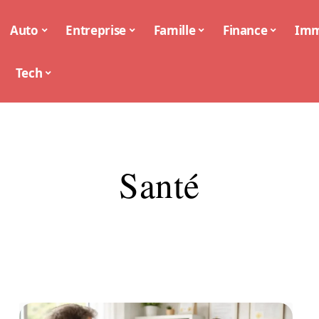
Auto
Entreprise
Famille
Finance
Im
Tech
Santé