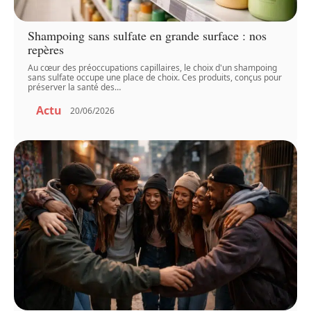
Shampoing sans sulfate en grande surface : nos
repères
Au cœur des préoccupations capillaires, le choix d'un shampoing
sans sulfate occupe une place de choix. Ces produits, conçus pour
préserver la santé des
…
Actu
20/06/2026