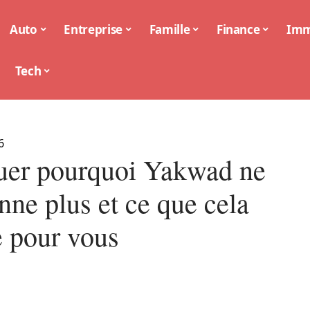
Auto
Entreprise
Famille
Finance
Im
Tech
6
uer pourquoi Yakwad ne
nne plus et ce que cela
e pour vous