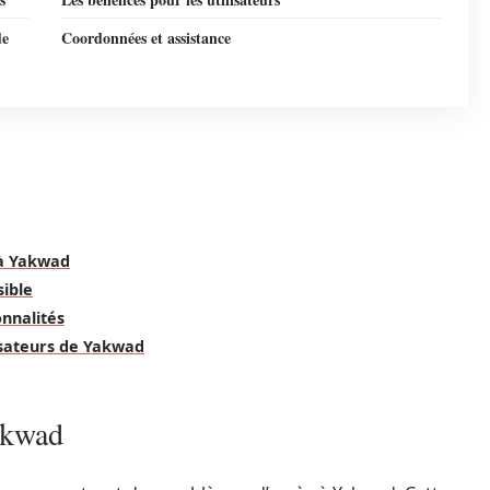
de
Coordonnées et assistance
 à Yakwad
sible
onnalités
isateurs de Yakwad
akwad