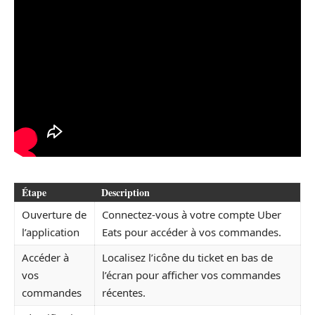
Étape
Description
Ouverture de
Connectez-vous à votre compte Uber
l’application
Eats pour accéder à vos commandes.
Accéder à
Localisez l’icône du ticket en bas de
vos
l’écran pour afficher vos commandes
commandes
récentes.