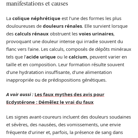
manifestations et causes
La
colique néphrétique
est l’une des formes les plus
douloureuses de
douleurs rénales
. Elle survient lorsque
des
calculs rénaux
obstruent les
voies urinaires
,
provoquant une douleur intense qui irradie souvent du
flanc vers l’aine. Les calculs, composés de dépôts minéraux
tels que l’
acide urique
ou le
calcium
, peuvent varier en
taille et en composition. Leur formation résulte souvent
d’une hydratation insuffisante, d’une alimentation
inappropriée ou de prédispositions génétiques.
A voir aussi :
Les faux mythes des avis pour
Ecdystérone : Démêlez le vrai du faux
Les signes avant-coureurs incluent des douleurs soudaines
et sévères, des nausées, des vomissements, une envie
fréquente d’uriner et, parfois, la présence de sang dans