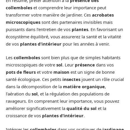
En résumé, prêter attention à la
présence des
collemboles
et comprendre leur importance peut
transformer votre manière de jardiner. Ces
acrobates
microscopiques
sont des partenaires invisibles mais
puissants dans l’entretien de vos
plantes
. En favorisant un
écosystème équilibré, vous assurerez la santé et la vitalité
de vos
plantes d’intérieur
pour les années à venir.
Les
collemboles
sont bien plus que de simples habitants
microscopiques de votre
sol
. Leur
présence
dans vos
pots de fleurs
et votre
maison
est un signe de bonne
santé écologique. Ces petits
insectes
jouent un rôle crucial
dans la décomposition de la
matière organique
,
l’aération du
sol
, et la régulation des populations de
ravageurs. En comprenant leur importance, vous pouvez
améliorer significativement la
qualité du sol
et la
croissance de vos
plantes d’intérieur
.
Intégrer les
collemboles
dans vos pratiques de
jardinage