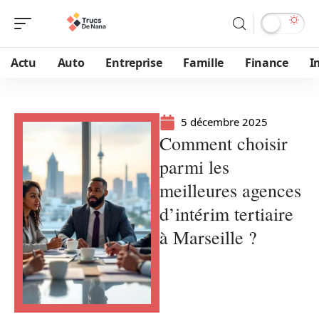
Actu
Auto
Entreprise
Famille
Finance
I
5 décembre 2025
Comment choisir
parmi les
meilleures agences
d’intérim tertiaire
à Marseille ?