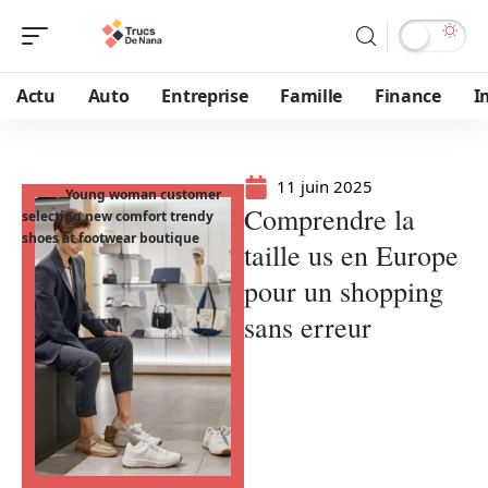
Actu
Auto
Entreprise
Famille
Finance
I
11 juin 2025
Young woman customer
Comprendre la
selecting new comfort trendy
shoes at footwear boutique
taille us en Europe
pour un shopping
sans erreur