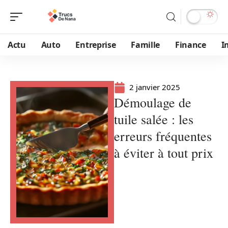
Actu
Auto
Entreprise
Famille
Finance
I
2 janvier 2025
Démoulage de
tuile salée : les
erreurs fréquentes
à éviter à tout prix