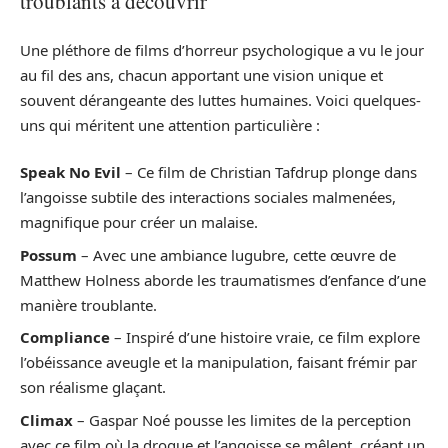
troublants à découvrir
Une pléthore de films d’horreur psychologique a vu le jour
au fil des ans, chacun apportant une vision unique et
souvent dérangeante des luttes humaines. Voici quelques-
uns qui méritent une attention particulière :
Speak No Evil
– Ce film de Christian Tafdrup plonge dans
l’angoisse subtile des interactions sociales malmenées,
magnifique pour créer un malaise.
Possum
– Avec une ambiance lugubre, cette œuvre de
Matthew Holness aborde les traumatismes d’enfance d’une
manière troublante.
Compliance
– Inspiré d’une histoire vraie, ce film explore
l’obéissance aveugle et la manipulation, faisant frémir par
son réalisme glaçant.
Climax
– Gaspar Noé pousse les limites de la perception
avec ce film où la drogue et l’angoisse se mêlent, créant un