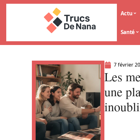
Actu
Santé
7 février 2
Les me
une pla
inoubl