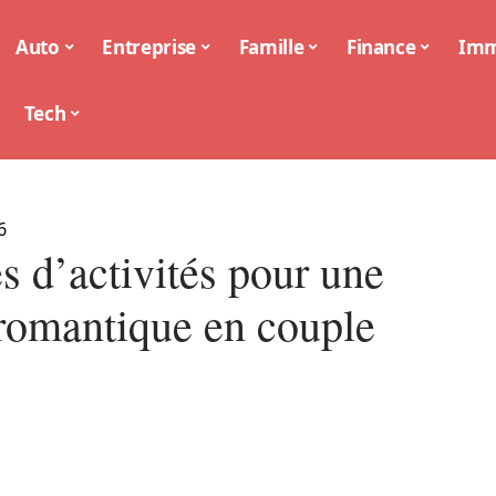
Auto
Entreprise
Famille
Finance
Im
Tech
6
s d’activités pour une
 romantique en couple