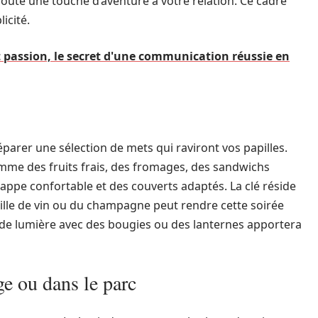
ute une touche d’aventure à votre relation. Ce cadre
icité.
t passion, le secret d'une communication réussie en
éparer une sélection de mets qui raviront vos papilles.
omme des fruits frais, des fromages, des sandwichs
appe confortable et des couverts adaptés. La clé réside
lle de vin ou du champagne peut rendre cette soirée
 de lumière avec des bougies ou des lanternes apportera
e ou dans le parc