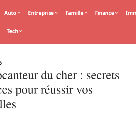
Auto
Entreprise
Famille
Finance
Im
Tech
6
canteur du cher : secrets
ces pour réussir vos
lles