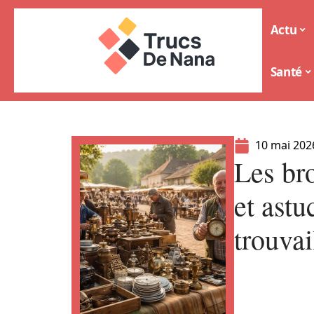
Actu
Santé
10 mai 202
Les bro
et astu
trouvai